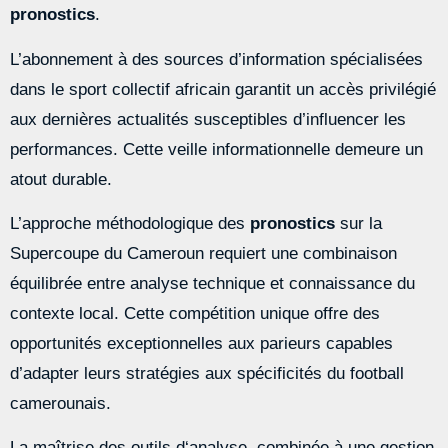
pronostics
.
L’abonnement à des sources d’information spécialisées
dans le sport collectif africain garantit un accès privilégié
aux dernières actualités susceptibles d’influencer les
performances. Cette veille informationnelle demeure un
atout durable.
L’approche méthodologique des
pronostics
sur la
Supercoupe du Cameroun requiert une combinaison
équilibrée entre analyse technique et connaissance du
contexte local. Cette compétition unique offre des
opportunités exceptionnelles aux parieurs capables
d’adapter leurs stratégies aux spécificités du football
camerounais.
La maîtrise des outils d‘analyse, combinée à une gestion