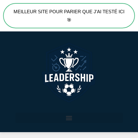
MEILLEUR SITE POUR PARIER QUE J’AI TESTÉ ICI
🎯
MEILLEURS SITES DE PARIS SPORTIFS