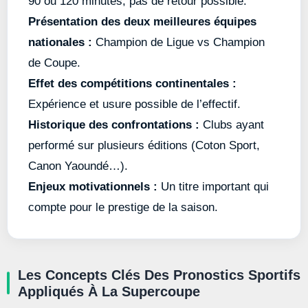
90 ou 120 minutes, pas de retour possible.
Présentation des deux meilleures équipes
nationales :
Champion de Ligue vs Champion
de Coupe.
Effet des compétitions continentales :
Expérience et usure possible de l’effectif.
Historique des confrontations :
Clubs ayant
performé sur plusieurs éditions (Coton Sport,
Canon Yaoundé…).
Enjeux motivationnels :
Un titre important qui
compte pour le prestige de la saison.
Les Concepts Clés Des Pronostics Sportifs
Appliqués À La Supercoupe