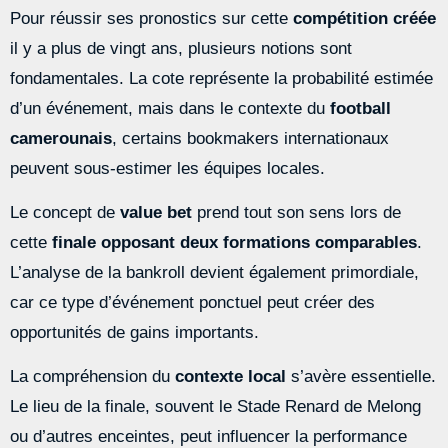
Pour réussir ses pronostics sur cette
compétition créée
il y a plus de vingt ans, plusieurs notions sont
fondamentales. La cote représente la probabilité estimée
d’un événement, mais dans le contexte du
football
camerounais
, certains bookmakers internationaux
peuvent sous-estimer les équipes locales.
Le concept de
value bet
prend tout son sens lors de
cette
finale opposant deux formations comparables
.
L’analyse de la bankroll devient également primordiale,
car ce type d’événement ponctuel peut créer des
opportunités de gains importants.
La compréhension du
contexte local
s’avère essentielle.
Le lieu de la finale, souvent le Stade Renard de Melong
ou d’autres enceintes, peut influencer la performance