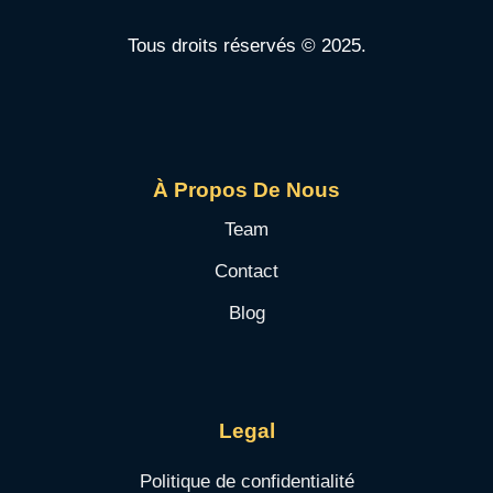
Tous droits réservés
©
2025.
À Propos De Nous
Team
Contact
Blog
Legal
Politique de confidentialité