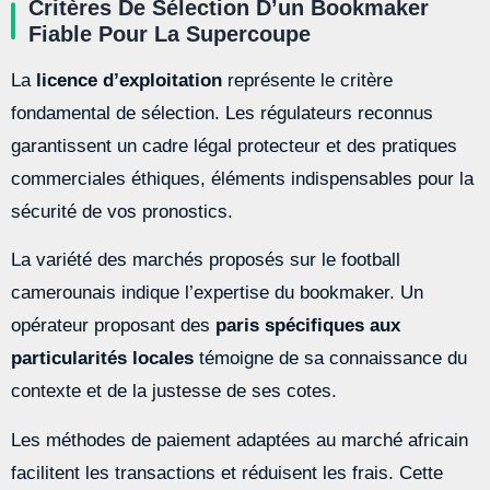
Critères De Sélection D’un Bookmaker
Fiable Pour La Supercoupe
La
licence d’exploitation
représente le critère
fondamental de sélection. Les régulateurs reconnus
garantissent un cadre légal protecteur et des pratiques
commerciales éthiques, éléments indispensables pour la
sécurité de vos pronostics.
La variété des marchés proposés sur le football
camerounais indique l’expertise du bookmaker. Un
opérateur proposant des
paris spécifiques aux
particularités locales
témoigne de sa connaissance du
contexte et de la justesse de ses cotes.
Les méthodes de paiement adaptées au marché africain
facilitent les transactions et réduisent les frais. Cette