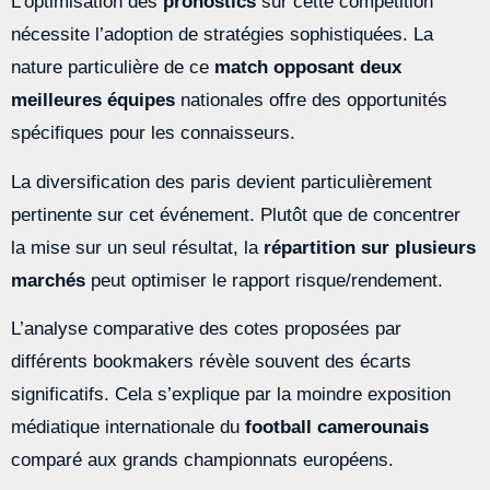
L’optimisation des
pronostics
sur cette compétition
nécessite l’adoption de stratégies sophistiquées. La
nature particulière de ce
match opposant deux
meilleures équipes
nationales offre des opportunités
spécifiques pour les connaisseurs.
La diversification des paris devient particulièrement
pertinente sur cet événement. Plutôt que de concentrer
la mise sur un seul résultat, la
répartition sur plusieurs
marchés
peut optimiser le rapport risque/rendement.
L’analyse comparative des cotes proposées par
différents bookmakers révèle souvent des écarts
significatifs. Cela s’explique par la moindre exposition
médiatique internationale du
football camerounais
comparé aux grands championnats européens.