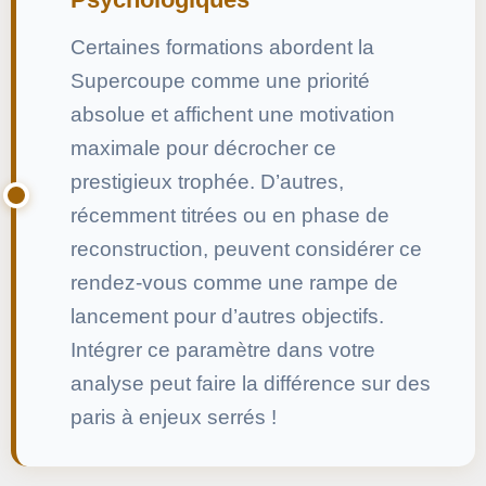
Certaines formations abordent la
Supercoupe comme une priorité
absolue et affichent une motivation
maximale pour décrocher ce
prestigieux trophée. D’autres,
récemment titrées ou en phase de
reconstruction, peuvent considérer ce
rendez-vous comme une rampe de
lancement pour d’autres objectifs.
Intégrer ce paramètre dans votre
analyse peut faire la différence sur des
paris à enjeux serrés !