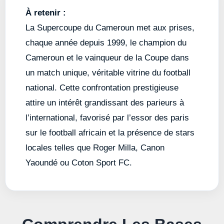
À retenir :
La Supercoupe du Cameroun met aux prises,
chaque année depuis 1999, le champion du
Cameroun et le vainqueur de la Coupe dans
un match unique, véritable vitrine du football
national. Cette confrontation prestigieuse
attire un intérêt grandissant des parieurs à
l’international, favorisé par l’essor des paris
sur le football africain et la présence de stars
locales telles que Roger Milla, Canon
Yaoundé ou Coton Sport FC.