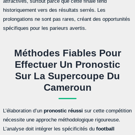
attractives, surtout parce que cette finale tend
historiquement vers des résultats serrés. Les
prolongations ne sont pas rares, créant des opportunités
spécifiques pour les parieurs avertis.
Méthodes Fiables Pour
Effectuer Un Pronostic
Sur La Supercoupe Du
Cameroun
L’élaboration d’un
pronostic réussi
sur cette compétition
nécessite une approche méthodologique rigoureuse.
L’analyse doit intégrer les spécificités du
football