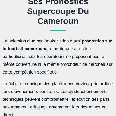
Ses Pronostics
Supercoupe Du
Cameroun
La sélection d’un bookmaker adapté aux
pronostics sur
le football camerounais
mérite une attention
particulière. Tous les opérateurs ne proposent pas la
même couverture ni la même profondeur de marchés sur
cette compétition spécifique.
La fiabilité technique des plateformes devient primordiale
lors d’événements ponctuels. Les dysfonctionnements
techniques peuvent compromettre l’exécution des paris
aux moments critiques, notamment lors des mises en
direct.