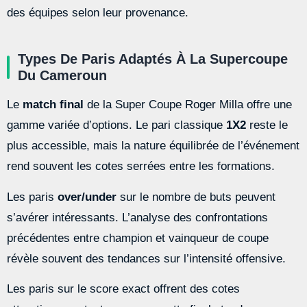
des équipes selon leur provenance.
Types De Paris Adaptés À La Supercoupe
Du Cameroun
Le
match final
de la Super Coupe Roger Milla offre une
gamme variée d’options. Le pari classique
1X2
reste le
plus accessible, mais la nature équilibrée de l’événement
rend souvent les cotes serrées entre les formations.
Les paris
over/under
sur le nombre de buts peuvent
s’avérer intéressants. L’analyse des confrontations
précédentes entre champion et vainqueur de coupe
révèle souvent des tendances sur l’intensité offensive.
Les paris sur le score exact offrent des cotes